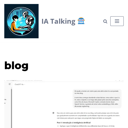
Skip
IA Talking
to
content
blog