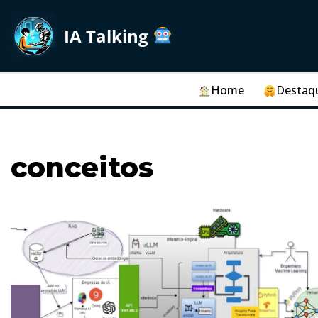
IA Talking
Skip
to
content
Home
Destaq
conceitos