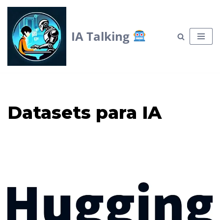
Skip
IA Talking
to
content
Datasets para IA