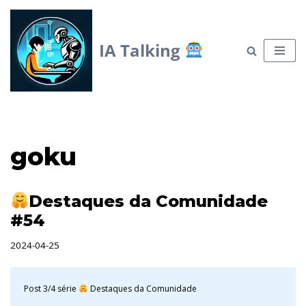
Skip
IA Talking
to
content
goku
Destaques da Comunidade
#54
2024-04-25
Post 3/4 série
Destaques da Comunidade