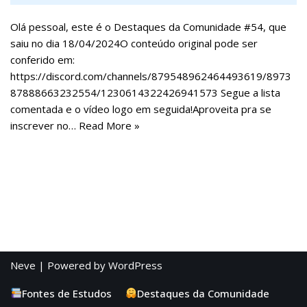
Olá pessoal, este é o Destaques da Comunidade #54, que
saiu no dia 18/04/2024O conteúdo original pode ser
conferido em:
https://discord.com/channels/879548962464493619/8973
87888663232554/1230614322426941573 Segue a lista
comentada e o vídeo logo em seguida!Aproveita pra se
inscrever no…
Read More »
Neve
| Powered by
WordPress
Fontes de Estudos
Destaques da Comunidade