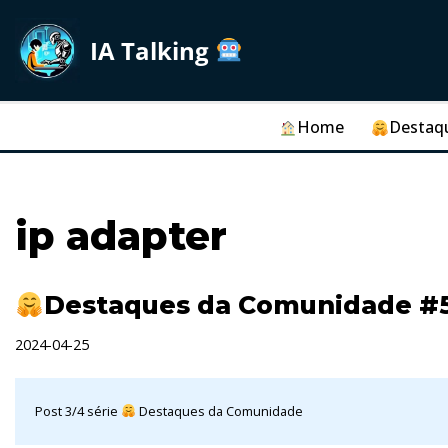
IA Talking
Skip
to
content
Home
Destaq
ip adapter
Destaques da Comunidade #
2024-04-25
Post 3/4 série
Destaques da Comunidade