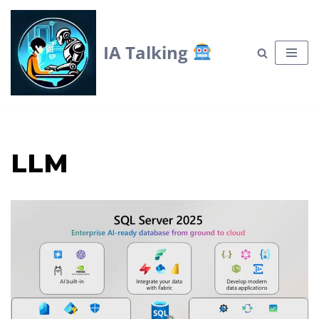
Skip
IA Talking
to
content
LLM