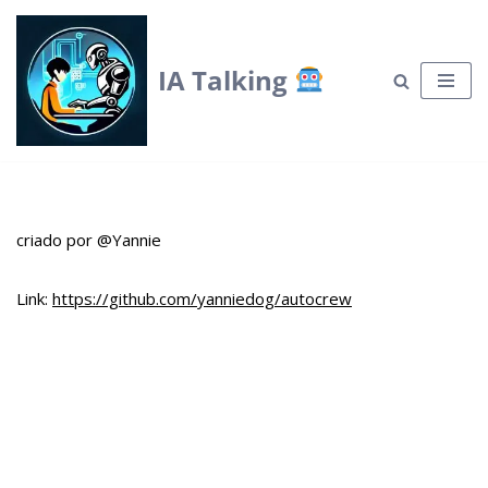
Skip
IA Talking
to
content
criado por @Yannie
Link:
https://github.com/yanniedog/autocrew