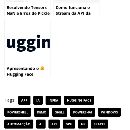
Resolvendo Tensors
Como funciona o
NaN e Erros de Pickle
Stream da API da
em um Space
OpenAI
ZeroGPU
Apresentando o
Hugging Face
Tags:
APP
IA
INFRA
HUGGING FACE
POWERSHELL
DEMO
SHELL
POWERSHAI
WINDOWS
AUTOMACÇÃO
AI
API
GPU
HF
SPACES