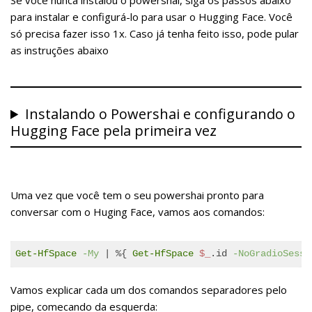
Se você nunca instalou o powershai, siga os passos abaixo
para instalar e configurá-lo para usar o Hugging Face. Você
só precisa fazer isso 1x. Caso já tenha feito isso, pode pular
as instruções abaixo
Instalando o Powershai e configurando o
Hugging Face pela primeira vez
Uma vez que você tem o seu powershai pronto para
conversar com o Huging Face, vamos aos comandos:
Get-HfSpace
-My
 | %{ 
Get-HfSpace
$_
.id 
-NoGradioSessi
Code 
Vamos explicar cada um dos comandos separadores pelo
language:
pipe, comecando da esquerda:
PowerShell