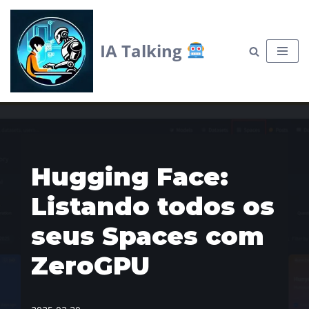
Skip
IA Talking
to
content
Hugging Face:
Listando todos os
seus Spaces com
ZeroGPU