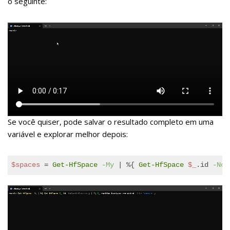
o seguinte:
Se você quiser, pode salvar o resultado completo em uma
variável e explorar melhor depois:
$spaces
 = 
Get-HfSpace
-My
 | %{ 
Get-HfSpace
$_
.id 
-NoG
Code 
language:
PowerShell
(
powershell
)