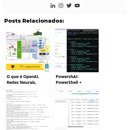
Posts Relacionados:
O que é OpenAI,
PowershAI:
Redes Neurais,
PowerShell +
Arquitetura, LLM e
Inteligência Artificial
outros conceitos da
IA?