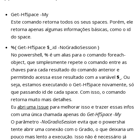
(
powershell
)
Get-HfSpace -My
Este comando retorna todos os seus spaces. Porém, ele
retorna apenas algumas informações básicas, como o id
do space.
%{ Get-HfSpace $_.id -NoGradioSession }
No powershell, % é um alias para o comando foreach-
object, que simplesmente repete o comando entre as
chaves para cada resultado do comando anterior e
permitindo acessa esse resultado com a variável
$_
. Ou
seja, estamos executando o Get-HfSpace novamente, só
que passando id de cada space. Com isso, o comando
retorna muito mais detalhes.
Eu
abri uma Issue
para melhorar isso e trazer essas infos
com uma única chamada apenas do
Get-HfSpace -My
O parâmetro
-NoGradioSession
evita que o powershai
tente abrir uma conexão com o Gradio, o que deixaria um
pouco mais lento a execução. Isso não é necessário já