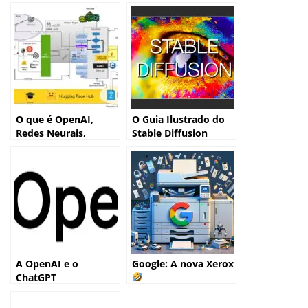
O que é OpenAI,
O Guia Ilustrado do
Redes Neurais,
Stable Diffusion
Arquitetura, LLM e
outros conceitos da
IA?
A OpenAI e o
Google: A nova Xerox
ChatGPT