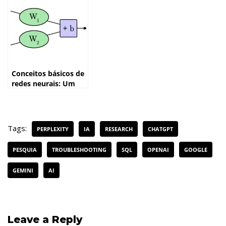
Conceitos básicos de
redes neurais: Um
guia visual e
interativo
Tags:
PERPLEXITY
IA
RESEARCH
CHATGPT
PESQUIA
TROUBLESHOOTING
SQL
OPENAI
GOOGLE
GEMINI
AI
Leave a Reply