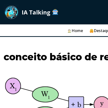
IA Talking
Skip
to
content
Home
Destaq
conceito básico de r