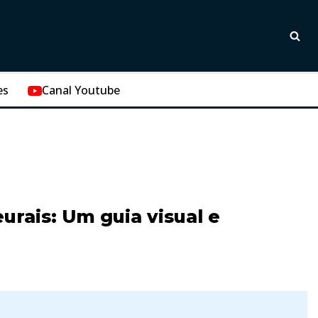
es
Canal Youtube
urais: Um guia visual e