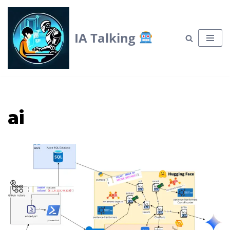
Skip
IA Talking
to
content
ai