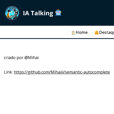
IA Talking
Skip
to
content
Home
Destaq
criado por @Mihai
Link:
https://github.com/Mihaiii/semantic-autocomplete