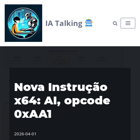
Skip
IA Talking
to
content
Nova Instrução
x64: AI, opcode
0xAA1
2026-04-01