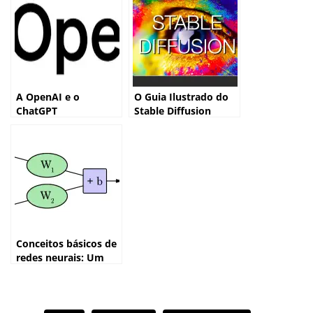
IA?
Gemini
A OpenAI e o
O Guia Ilustrado do
ChatGPT
Stable Diffusion
Conceitos básicos de
redes neurais: Um
guia visual e
interativo