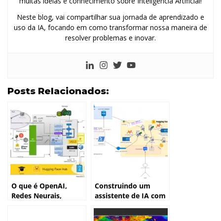
muitas ideias e conhecimento sobre Inteligência Artificial!
Neste blog, vai compartilhar sua jornada de aprendizado e
uso da IA, focando em como transformar nossa maneira de
resolver problemas e inovar.
Posts Relacionados:
O que é OpenAI,
Construindo um
Redes Neurais,
assistente de IA com
Arquitetura, LLM e
T-SQL com Python,
outros conceitos da
SQL 2025 e Google