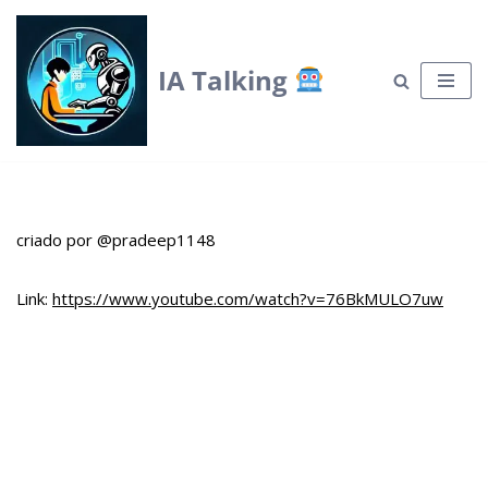
Skip
IA Talking
to
content
criado por @pradeep1148
Link:
https://www.youtube.com/watch?v=76BkMULO7uw