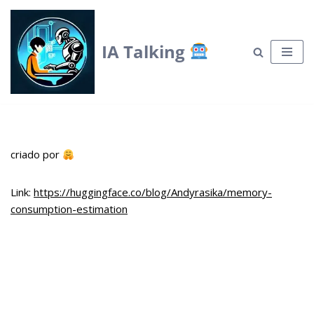
Skip
IA Talking
to
content
criado por
Link:
https://huggingface.co/blog/Andyrasika/memory-
consumption-estimation