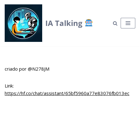
Skip
IA Talking
to
content
criado por @N278JM
Link:
https://hf.co/chat/assistant/65bf5960a77e83076fb013ec