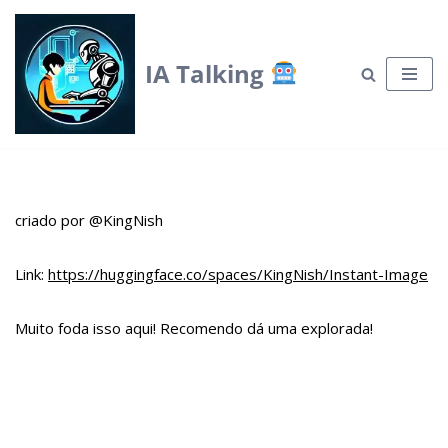
Skip
IA Talking
to
content
criado por @KingNish
Link:
https://huggingface.co/spaces/KingNish/Instant-Image
Muito foda isso aqui! Recomendo dá uma explorada!